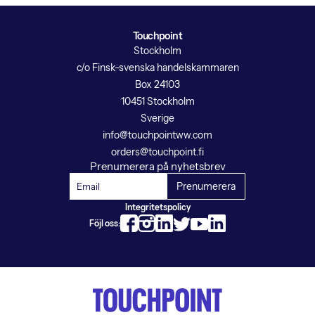
Touchpoint
Stockholm
c/o Finsk-svenska handelskammaren
Box 24103
10451 Stockholm
Sverige
info@touchpointww.com
orders@touchpoint.fi
Prenumerera på nyhetsbrev
Integritetspolicy
Föjl oss: