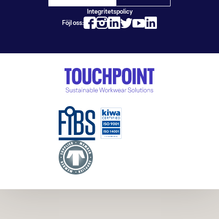
Integritetspolicy
Föjl oss: