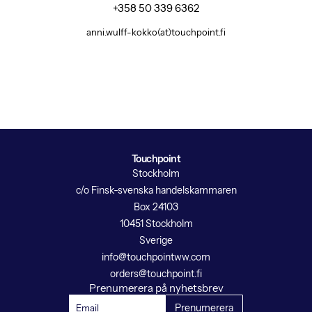
+358 50 339 6362
anni.wulff-kokko(at)touchpoint.fi
Touchpoint
Stockholm
c/o Finsk-svenska handelskammaren
Box 24103
10451 Stockholm
Sverige
info@touchpointww.com
orders@touchpoint.fi
Prenumerera på nyhetsbrev