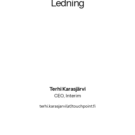
Ledning
Terhi Karasjärvi
CEO, Interim
terhi.karasjarvi(at)touchpoint.fi