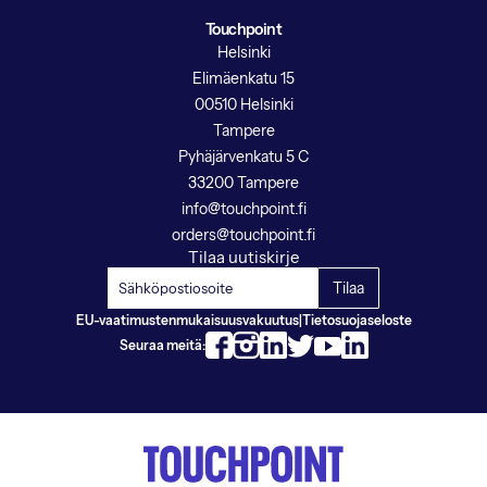
Touchpoint
Helsinki
Elimäenkatu 15
00510 Helsinki
Tampere
Pyhäjärvenkatu 5 C
33200 Tampere
info@touchpoint.fi
orders@touchpoint.fi
Tilaa uutiskirje
EU-vaatimustenmukaisuusvakuutus
|
Tietosuojaseloste
Seuraa meitä: