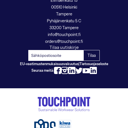
Elimäenkatu 15
00510 Helsinki
Tampere
Pyhäjärvenkatu 5 C
33200 Tampere
info@touchpoint.fi
orders@touchpoint.fi
Tilaa uutiskirje
EU-vaatimustenmukaisuusvakuutus
|
Tietosuojaseloste
Seuraa meitä: