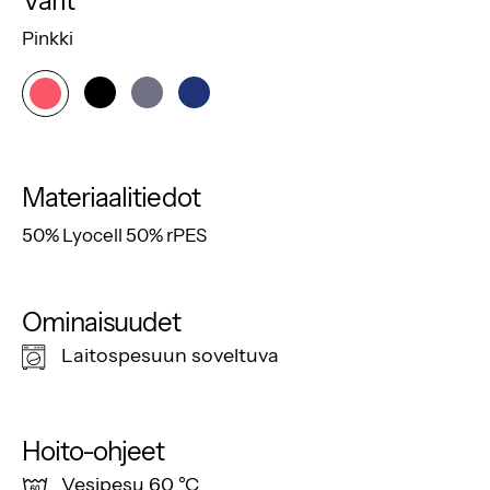
Värit
Pinkki
Materiaalitiedot
50% Lyocell 50% rPES
Ominaisuudet
Laitospesuun soveltuva
Hoito-ohjeet
Vesipesu 60 °C