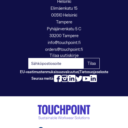
Helsinki
Elimäenkatu 15
00510 Helsinki
Tampere
Pyhäjärvenkatu 5 C
33200 Tampere
info@touchpoint.fi
orders@touchpoint.fi
Tilaa uutiskirje
EU-vaatimustenmukaisuusvakuutus
|
Tietosuojaseloste
Seuraa meitä: