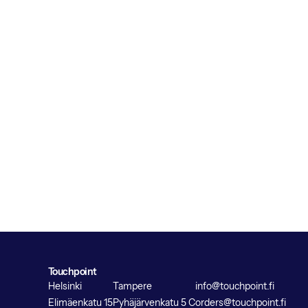
Touchpoint
Helsinki
Tampere
info@touchpoint.fi
Elimäenkatu 15
Pyhäjärvenkatu 5 C
orders@touchpoint.fi