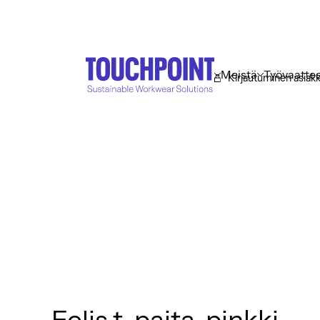
Meistä
Työvaatte
Kirjautuminen asiakk
Eelis t-paita, pinkki