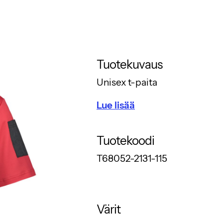
Tuotekuvaus
Unisex t-paita
Lue lisää
Tuotekoodi
T68052-2131-115
Värit