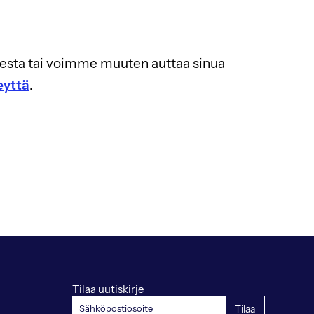
teesta tai voimme muuten auttaa sinua
eyttä
.
Tilaa uutiskirje