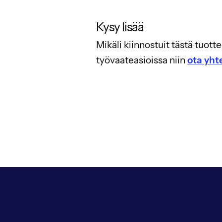
Kysy lisää
Mikäli kiinnostuit tästä tuot
työvaateasioissa niin
ota yht