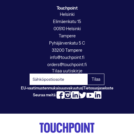
Touchpoint
Helsinki
Elimäenkatu 15
00510 Helsinki
Tampere
Pyhäjärvenkatu 5 C
33200 Tampere
info@touchpoint.fi
orders@touchpoint.fi
Tilaa uutiskirje
EU-vaatimustenmukaisuusvakuutus
|
Tietosuojaseloste
Seuraa meitä: